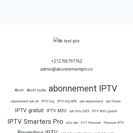
+212706797762
admin@abonnementiptv.cc
abonnement IPTV
4kott
4kott code
abonnement iptv ott
IPTV-Org
IPTV-Org APK
iptv abonnement
iptv france
IPTV gratuit
IPTV M3U
iptv m3u 2023
IPTV M3U gratuit
IPTV Smarters Pro
m3u iptv
OTT Premium
Premium IPTV
Revendeur IPTV