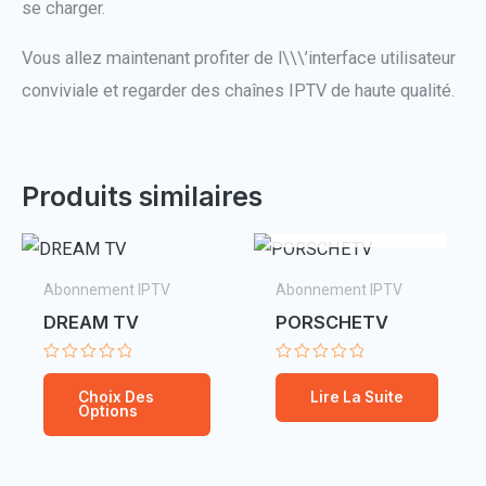
se charger.
Vous allez maintenant profiter de l\\\’interface utilisateur
conviviale et regarder des chaînes IPTV de haute qualité.
EN RUPTURE DE
Produits similaires
STOCK
Abonnement IPTV
Abonnement IPTV
DREAM TV
PORSCHETV
Note
Note
Ce
0
0
Choix Des
Lire La Suite
sur
sur
Options
produit
5
5
a
plusieurs