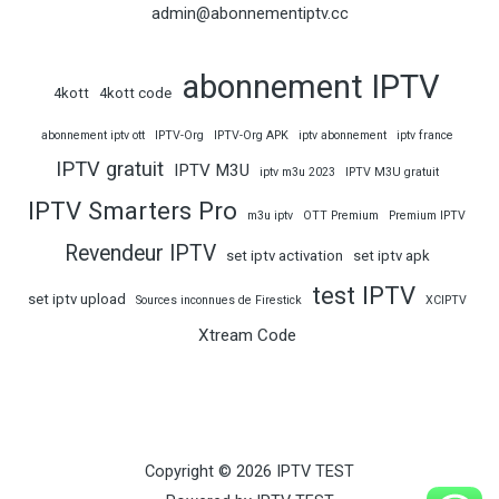
la
la
admin@abonnementiptv.cc
page
page
du
du
abonnement IPTV
4kott
4kott code
produit
produ
abonnement iptv ott
IPTV-Org
IPTV-Org APK
iptv abonnement
iptv france
IPTV gratuit
IPTV M3U
iptv m3u 2023
IPTV M3U gratuit
IPTV Smarters Pro
m3u iptv
OTT Premium
Premium IPTV
Revendeur IPTV
set iptv activation
set iptv apk
test IPTV
set iptv upload
Sources inconnues de Firestick
XCIPTV
Xtream Code
Copyright © 2026 IPTV TEST