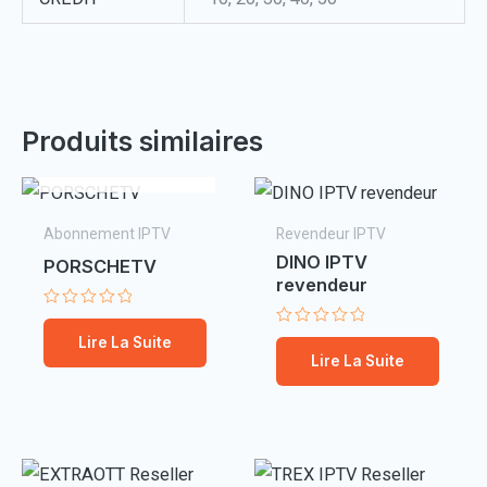
EN RUPTURE DE
Produits similaires
STOCK
Abonnement IPTV
Revendeur IPTV
DINO IPTV
PORSCHETV
revendeur
Note
0
Note
Lire La Suite
sur
0
Lire La Suite
5
sur
5